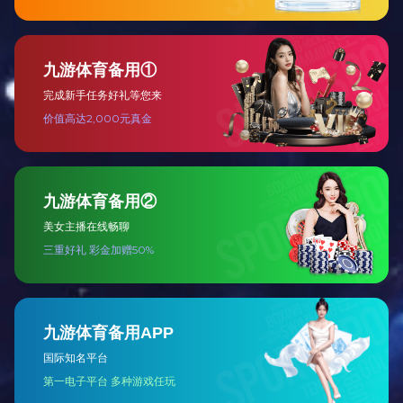
分类：
清廉国企
作者：
张波涛
来源：
发布时间：
2025-03-15 10:58
打印
访问量：
【概要描述】
我公司召开新提拔调整干部任
前集体廉政谈话会
【概要描述】
分类：
清廉国企
作者：
张波涛
来源：
发布时间：
2025-03-15 10:58
访问量：