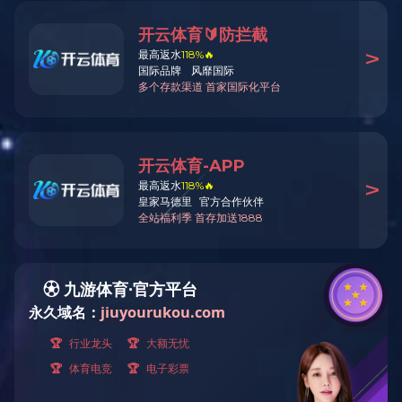
内网登陆

网站首页
九游体育（NineGameSports）官方网站

单位简介
领导班子
内设机构
生产部门
后勤保障部门
分
支机构
科研及技术支撑部门
联系我们
资质荣誉

单位资质
单位荣誉
九游体育（NineGameSports）官方网站

业务范围
业务地域
业绩展示

工勘项目
地质项目
水井项目
九游体育（NineGameSports）官方网站

水井勘探设备
地基处理设备
地质测量设备
实验测试设
备
绘图出版设备
机械加工设备
起重设备
动力设备
内网登陆