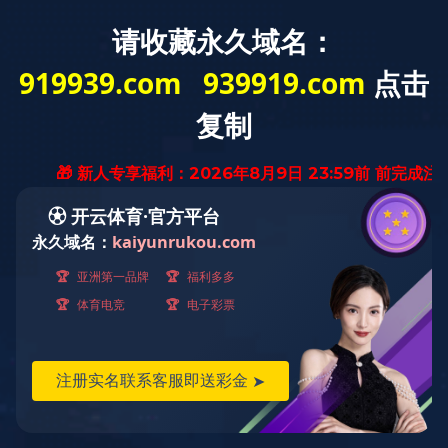
联系我们
|
意见建议
搜索
搜索
网站首页
九游体育（NineGameSports）官方网站

单位简介
领导班子
内设机构
生产部门
后勤保障部门
分
支机构
科研及技术支撑部门
联系我们
资质荣誉

单位资质
单位荣誉
九游体育（NineGameSports）官方网站

业务范围
业务地域
业绩展示

工勘项目
地质项目
水井项目
九游体育（NineGameSports）官方网站

水井勘探设备
地基处理设备
地质测量设备
实验测试设
备
绘图出版设备
机械加工设备
起重设备
动力设备