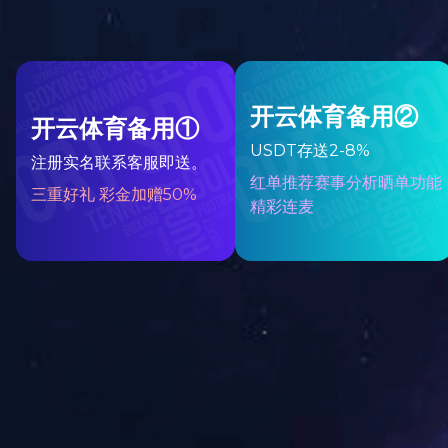
水井勘探设备
地基处理设备
地质测量设备
实验测试设备
绘图出版设备
机械加工设备
起重设备
动力设备
您现在的位置：
首页
/