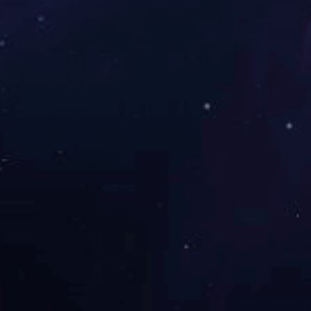
单位荣誉
九游体育（NineGameSports）官方网站
业务范围
业务地域
业绩展示
工勘项目
地质项目
水井项目
九游体育（NineGameSports）官方网站
水井勘探设备
地基处理设备
地质测量设备
实验测试设备
绘图出版设备
机械加工设备
起重设备
动力设备
内网登陆