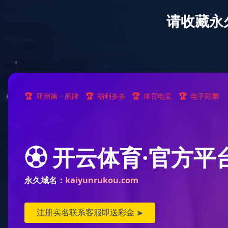
搜索
搜索
网站首页
九游体育（NineGameSports）官方网站

单位简介
领导班子
内设机构
生产部门
后勤保障部门
分
资质荣誉

单位资质
单位荣誉
九游体育（NineGameSports）官方网站

业务范围
业务地域
业绩展示

工勘项目
地质项目
水井项目
九游体育（NineGameSports）官方网站

水井勘探设备
地基处理设备
地质测量设备
实验测试设备
内网登陆