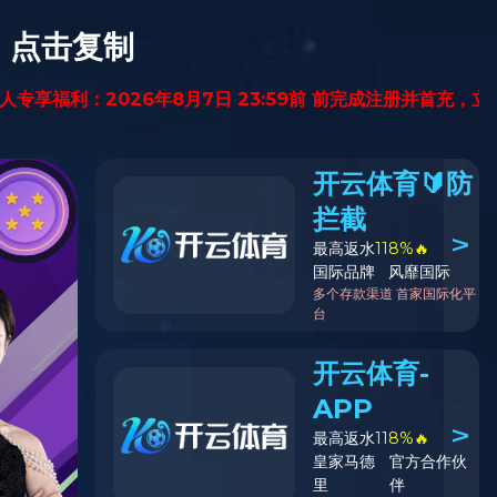
联系我们
|
意见建议