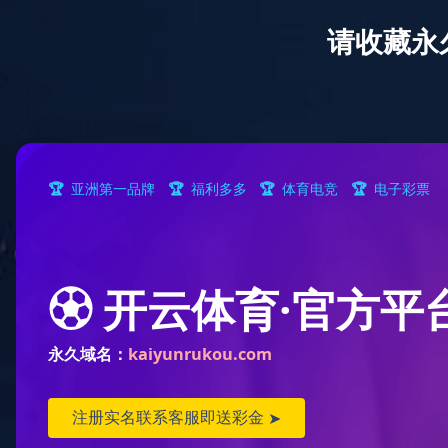
搜索
搜索
网站首页
九游体育（NineGameSports）官方网站

单位简介
领导班子
内设机构
生产部门
后勤保障部门
分
资质荣誉

单位资质
单位荣誉
九游体育（NineGameSports）官方网站

业务范围
业务地域
业绩展示

工勘项目
地质项目
水井项目
九游体育（NineGameSports）官方网站

水井勘探设备
地基处理设备
地质测量设备
实验测试设备
内网登陆