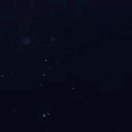
160号 邮编：030024 电话：
0351-6937424
传真：
0351-6937273
九游体育（NineGameSports）官方网站
网站建设：中企动力
太原