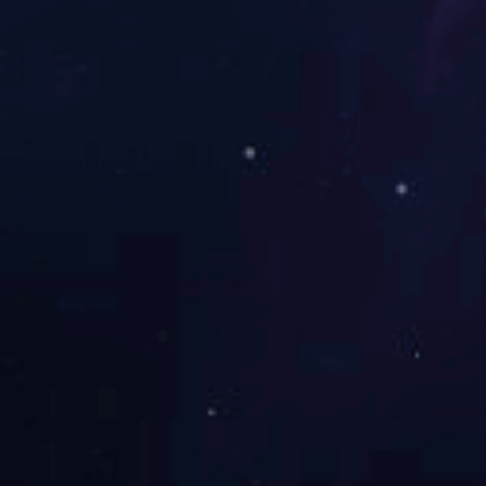
分支机构
科研及技术支撑部门
联系我们
资质荣誉
单位资质
单位荣誉
九游体育（NineGameSports）官方网站
业务范围
业务地域
业绩展示
工勘项目
地质项目
水井项目
九游体育（NineGameSports）官方网站
水井勘探设备
地基处理设备
地质测量设备
实验测试设备