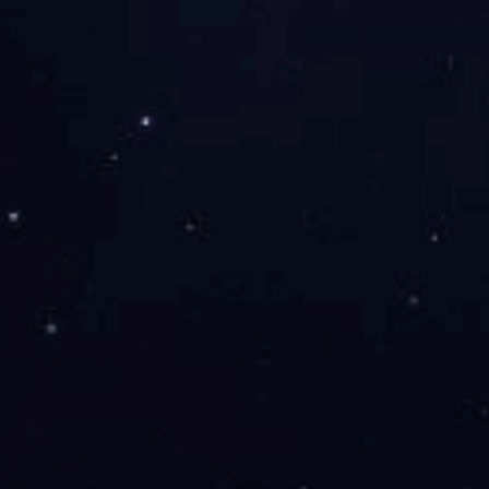
绘图出版设备
机械加工设备
起重设备
动力设备
内网登陆
地址：山西省太原市和平南路
晋ICP备12002307号-1