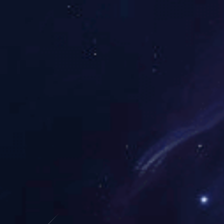
山西省阳高县-天镇县一带干热岩地热资源预可行性勘查
大同盆地重点地区深部高温地热资源详查DR1勘探孔
大同盆地重点地区深部高温地热资源详查DR1勘探孔
山西高温地热资源开发利用科研示范基地无干扰地热供热
山西高温地热资源开发利用科研示范基地无干扰地热供热
采灌一体化试验
采灌一体化试验
内蒙鄂尔多斯
内蒙鄂尔多斯