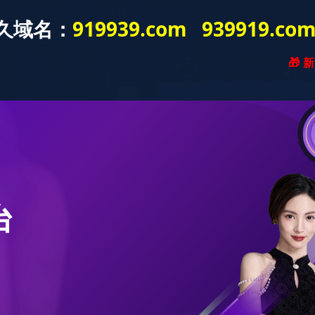
支机构
科研及技术支撑部门
联系我们
绘图出版设备
机械加工设备
起重设备
动力设备