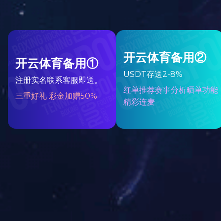
工勘项目
地质项目
水井项目
海外项目
您现在的位置：
首页
/
分支机构首页
/
业绩展示
/
水井项目
山西省阳高县-天镇县一带干热岩地热资源预可行性勘查