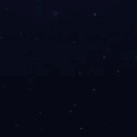
邮箱：
dkyoffice@163.com