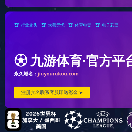

网站首页
九游体育（NineGameSports）官方网站

单位简介
领导班子
内设机构
生产部门
后勤保障部门
分
资质荣誉

单位资质
单位荣誉
九游体育（NineGameSports）官方网站

业务范围
业务地域
业绩展示

工勘项目
地质项目
水井项目
九游体育（NineGameSports）官方网站

水井勘探设备
地基处理设备
地质测量设备
实验测试设备
内网登陆
业绩展示
产品分类

