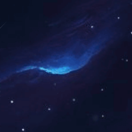
YTR200旋挖机旋挖机
YTR200旋挖机旋挖机
上一页
1
下一页
网站首页
九游体育（NineGameSports）官方网站
单位简介
领导班子
内设机构
生产部门
后勤保障部门
分支机构
科研及技术支撑部门
联系我们
资质荣誉
单位资质