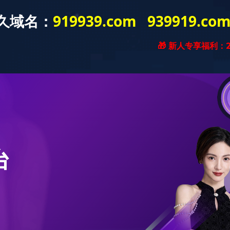
支机构
科研及技术支撑部门
联系我们
绘图出版设备
机械加工设备
起重设备
动力设备