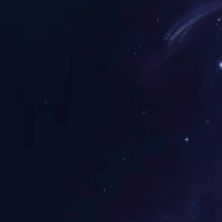
分支机构首页
/
九游体育（NineGameSports）官方网站
/
地基处理设备
北京优博林双工位冲击回转履带多功能钻机
北京优博林双工位冲击回转履带多功能钻机
高压旋喷桩机
高压旋喷桩机
旋挖机
旋挖机