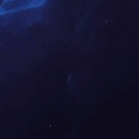
看宪法主题宣传片《温度》。
的紧密联系，增强了尊崇宪法、学习宪法、遵守宪法、维护宪
行，以法治力量为公司的高质量发展保驾护航。