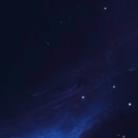
【概要描述】
我公司组织“国家宪法日”观影
【概要描述】
分类：
地勘要闻
作者：
刘正基
来源：
发布时间：
2025-12-08 15:59
访问量：
详情
为深入学习贯彻习近平法治思想和习近平总书记关于宪法的重要
观影中，职工们直观地感受到宪法作为国家根本大法的威严与
法、运用宪法的思想自觉和行动自觉，认为要坚决维护宪法权