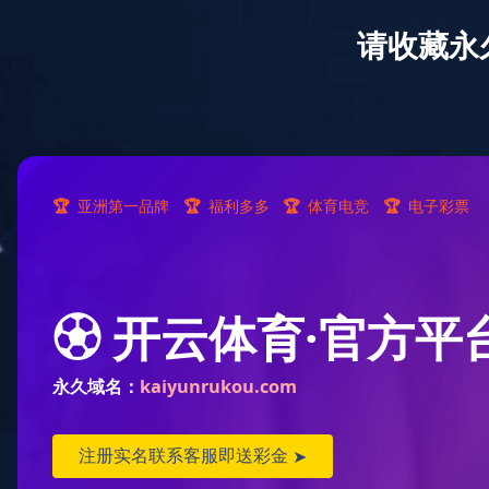
搜索
搜索
网站首页
九游体育（NineGameSports）官方网站

单位简介
领导班子
内设机构
生产部门
后勤保障部门
分
资质荣誉

单位资质
单位荣誉
九游体育（NineGameSports）官方网站

业务范围
业务地域
业绩展示

工勘项目
地质项目
水井项目
九游体育（NineGameSports）官方网站

水井勘探设备
地基处理设备
地质测量设备
实验测试设备
内网登陆