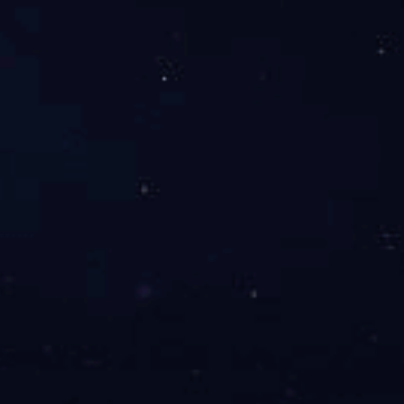
邮箱：
dkyoffice@163.com