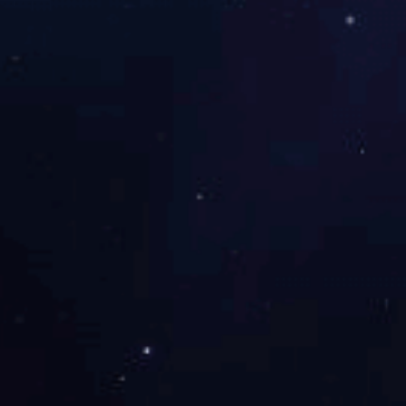
业务地域
业绩展示
工勘项目
地质项目
水井项目
九游体育（NineGameSports）官方网站
水井勘探设备
地基处理设备
地质测量设备
实验测试设备
绘图出版设备
机械加工设备
起重设备
动力设备
内网登陆
地址：山西省太原市和平南路